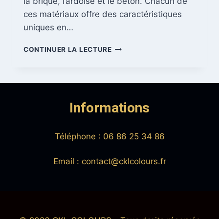
la brique, l’ardoise et le béton. Chacun de
ces matériaux offre des caractéristiques
uniques en…
POSE
CONTINUER LA LECTURE
DE
PIERRE
DE
PAREMENT
Informations
Téléphone : 06 86 25 34 86
Email : contact@cklcolours.fr